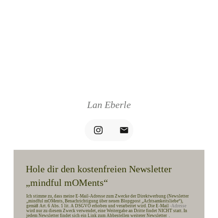
Lan Eberle
Hole dir den kostenfreien Newsletter
„mindful mOMents“
Ich stimme zu, dass meine E-Mail-Adresse zum Zwecke der Direktwerbung (Newsletter
„mindful mOMents, Benachrichtigung über neuen Blopgpost „Achtsamkeitsliebe“),
gemäß Art. 6 Abs. 1 lit. A DSGVO erhoben und verarbeitet wird. Die E-Mail
-Adresse
wird nur zu diesem Zweck verwendet, eine Weitergabe an Dritte findet NICHT statt. In
jedem Newsletter findet sich ein Link zum Abbestellen weiterer Newsletter
.