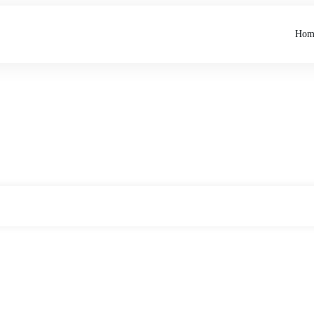
Hom
Home
Tag: Selbstwertgefühl
|