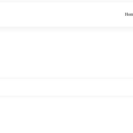
Hom
Home
Tag: Gelegenheit nutzen
|