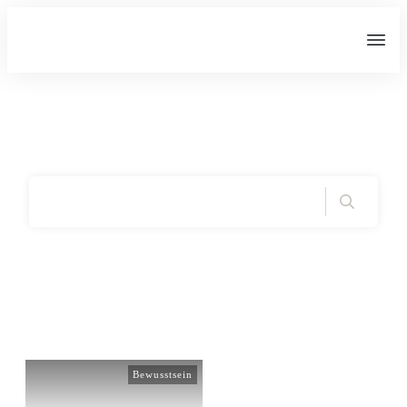
Home
|
Tag: fühlen
Bewusstsein