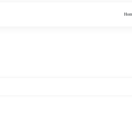
Hom
Home
Tag: Burn out
|